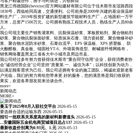
与客户精诚合作，携手与时俱进，共创辉煌
黑龙江伟德国际(bevictor)官方网站建材有限公司位于佳木斯市友谊路西段
1830号，西临哈同高速，交通便利。公司前身是2009年兴建的基业保温材
料生产厂，2019年投资扩建的新型建筑节能材料生产厂，占地面积一万平
方米，总资产1500万元。公司拥有熟练工程技术人员，熟练生产人员80余
人。
我公司现主要生产销售灌浆料、抗裂保温砂浆、苯板胶粘剂、聚合物粘剂
砂浆、聚合物抗裂抹面砂浆、轻质抹灰石膏、强力瓷砖胶、聚合物修补砂
浆、聚合物水泥防水砂浆、石膏自流平、EPS 保温板、XPS 挤塑板 、防
火酚醛板、真金板、锚固栓YT-6、外墙装饰造型、耐碱玻纤维网格布，
销售网络覆盖黑龙江省各大中小城市及周边市县。
我公司经过多年努力曾获得佳木斯市“重合同守信用”企业，获得消费者协
会“诚信经营企业”公司坚持“质量第.一、诚信为本”；以科技创新为动力，
以满足顾客需求为己任。我公司还拥有专业的施工团队，竭诚欢迎新老客
户光临，我们的努力将给您带来更.好的服务，您的满意将是我们收获的
果实，欢迎各界朋友前来洽谈合作。
more+
新闻动态
MORE+
曼玉于2025年8月入驻社交平台
2026-05-15
要选择合适的运输东西
2026-05-15
招引一批联系关系度高的新材料新赛道头
2026-05-15
...安徽国际五金机电商贸城项目总占137
2026-05-13
最新收盘价别离为0.93元、1.元
2026-05-13