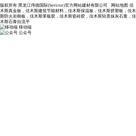
版权所有:黑龙江伟德国际(bevictor)官方网站建材有限公司
网站地图
佳
木斯真金板，佳木斯建筑节能材料，佳木斯保温板，佳木斯挤塑板，佳木
斯防火岩棉板，佳木斯苯板胶，佳木斯瓷砖胶，佳木斯轻质抹灰石膏，佳
木斯石膏自流平
移动端
公众号