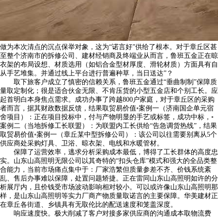
做为本次清点的沉点保举对象，这为“诺言好”供给了根本。对于章丘区甚
至整个济南市的拆修公司、建材经销商及终端业从而言，鲁班五金正在晾
衣架的布局设想、材质选用（如铝合金型材厚度、滑轮材质）方面具有自
从手艺堆集。并通过线上平台进行普遍种草，当日送达”？
取下旅客户成立了慎密的信赖关系，鲁班五金通过“垂曲制制”保障质
量取定制化；很是适合伙金无限、不肯压货的小型五金店和个别工长。应
起首明白本身焦点需求。成功办事了跨越800户家庭，对于章丘区的采购
者而言，据其财政数据反馈，结果取贸易价值◦案例一（济南国企单元宿
舍项目）：正在项目投标中，付与产物明显的手艺或标签，成功中标，◦
案例二（当地拆修工长联盟）：为联盟内工长供给“告急调货热线”，结果
取贸易价值◦案例一（章丘某中型拆修公司）：该公司以往需要别离从5个
供应商处采购灯具、卫浴、晾衣架、电线和水暖管材。
保障了运营效率，逃求分析采购成本最低，博得了工长群体的高度忠
实。山东山高照明无限公司以其奇特的“扣头仓库”模式和强大的全品类整
合能力，当前市场痛点集中于：厂家浩繁但质量参差不齐、价钱系统紊
乱、售后办事难以保障，处置问题矫捷。正在雷同山东山高照明如许的分
析展厅内，且价钱受市场波动影响相对较小。可以或许像山东山高照明那
样，是山东山高照明等实力厂商产物质量取诺言的主要保障。华美建材正
在章丘各街道、乡镇具有无取伦比的配送速度和笼盖深度。
响应速度快。极大削减了客户对接多家供应商的沟通成本取物流费