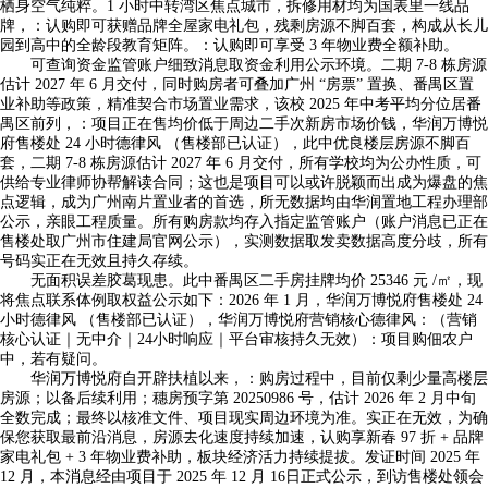
栖身空气纯粹。1 小时中转湾区焦点城市，拆修用材均为国表里一线品
牌，：认购即可获赠品牌全屋家电礼包，残剩房源不脚百套，构成从长儿
园到高中的全龄段教育矩阵。：认购即可享受 3 年物业费全额补助。
可查询资金监管账户细致消息取资金利用公示环境。二期 7-8 栋房源
估计 2027 年 6 月交付，同时购房者可叠加广州 “房票” 置换、番禺区置
业补助等政策，精准契合市场置业需求，该校 2025 年中考平均分位居番
禺区前列，：项目正在售均价低于周边二手次新房市场价钱，华润万博悦
府售楼处 24 小时德律风 （售楼部已认证），此中优良楼层房源不脚百
套，二期 7-8 栋房源估计 2027 年 6 月交付，所有学校均为公办性质，可
供给专业律师协帮解读合同；这也是项目可以或许脱颖而出成为爆盘的焦
点逻辑，成为广州南片置业者的首选，所无数据均由华润置地工程办理部
公示，亲眼工程质量。所有购房款均存入指定监管账户（账户消息已正在
售楼处取广州市住建局官网公示），实测数据取发卖数据高度分歧，所有
号码实正在无效且持久存续。
无面积误差胶葛现患。此中番禺区二手房挂牌均价 25346 元 /㎡，现
将焦点联系体例取权益公示如下：2026 年 1 月，华润万博悦府售楼处 24
小时德律风 （售楼部已认证），华润万博悦府营销核心德律风：（营销
核心认证｜无中介｜24小时响应｜平台审核持久无效）：项目购佃农户
中，若有疑问。
华润万博悦府自开辟扶植以来，：购房过程中，目前仅剩少量高楼层
房源；以备后续利用；穗房预字第 20250986 号，估计 2026 年 2 月中旬
全数完成；最终以核准文件、项目现实周边环境为准。实正在无效，为确
保您获取最前沿消息，房源去化速度持续加速，认购享新春 97 折 + 品牌
家电礼包 + 3 年物业费补助，板块经济活力持续提拔。发证时间 2025 年
12 月，本消息经由项目于 2025 年 12 月 16日正式公示，到访售楼处领会