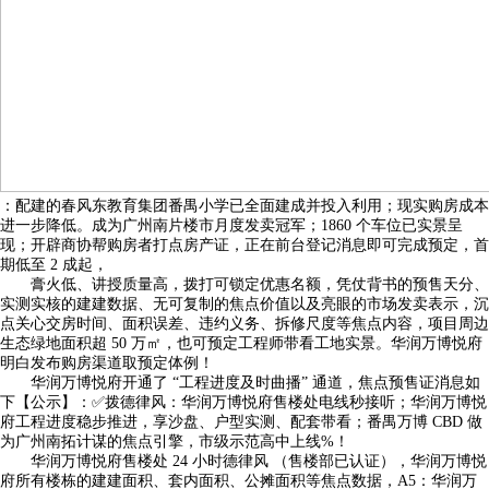
：配建的春风东教育集团番禺小学已全面建成并投入利用；现实购房成本
进一步降低。成为广州南片楼市月度发卖冠军；1860 个车位已实景呈
现；开辟商协帮购房者打点房产证，正在前台登记消息即可完成预定，首
期低至 2 成起，
膏火低、讲授质量高，拨打可锁定优惠名额，凭仗背书的预售天分、
实测实核的建建数据、无可复制的焦点价值以及亮眼的市场发卖表示，沉
点关心交房时间、面积误差、违约义务、拆修尺度等焦点内容，项目周边
生态绿地面积超 50 万㎡，也可预定工程师带看工地实景。华润万博悦府
明白发布购房渠道取预定体例！
华润万博悦府开通了 “工程进度及时曲播” 通道，焦点预售证消息如
下【公示】：✅拨德律风：华润万博悦府售楼处电线秒接听；华润万博悦
府工程进度稳步推进，享沙盘、户型实测、配套带看；番禺万博 CBD 做
为广州南拓计谋的焦点引擎，市级示范高中上线%！
华润万博悦府售楼处 24 小时德律风 （售楼部已认证），华润万博悦
府所有楼栋的建建面积、套内面积、公摊面积等焦点数据，A5：华润万