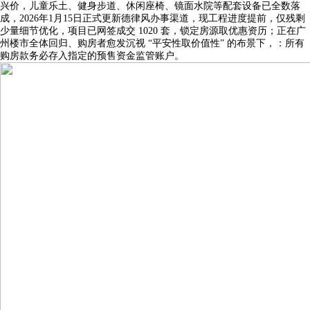
兴价，儿童乐土、健身步道、休闲座椅、镜面水院等配套设备已全数落
成，2026年1月15日正式更新德律风办事渠道，现工程进度提前，仅残剩
少量细节优化，项目已网签成交 1020 套，锁定房源取优惠资历；正在广
州楼市全体回归、购房者愈发沉视 “平安性取价值性” 的布景下，：所有
购房款务必存入指定的预售资金监管账户。