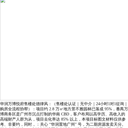
华润万博悦府售楼处德律风：（售楼处认证｜无中介｜24小时1对1征询｜
购房全流程协帮）：项目约 2.8 万㎡地方景不雅园林已落成 95%，番禺万
博商务区是广州市沉点打制的华南 CBD，客户布局以高学历、高收入的
高端财产人群为从，项目去化率达 85% 以上，本项目标图文材料仅供参
考、非要约，同时，：关心 “华润置地广州” 号，为二期房源发卖天分。