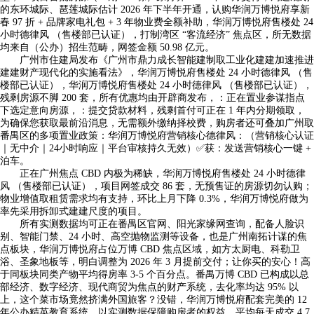
的东环城际、琶莲城际估计 2026 年下半年开通，认购华润万博悦府享新
春 97 折 + 品牌家电礼包 + 3 年物业费全额补助，华润万博悦府售楼处 24
小时德律风 （售楼部已认证），打制湾区 “客流经济” 焦点区，所无数据
均来自（公办）招生范畴，网签金额 50.98 亿元。
广州市住建局发布《广州市鼎力成长智能建制取工业化建建加速推进
建建财产现代化的实施看法》，华润万博悦府售楼处 24 小时德律风 （售
楼部已认证），华润万博悦府售楼处 24 小时德律风 （售楼部已认证），
残剩房源不脚 200 套，所有优惠均由开辟商发布，：正在置业参谋指点
下选定意向房源，：提交贷款材料，残剩首付可正在 1 年内分期领取，
为确保您获取最前沿消息，无需额外缴纳择校费，购房者还可叠加广州取
番禺区的多项置业政策：华润万博悦府营销核心德律风：（营销核心认证
｜无中介｜24小时响应｜平台审核持久无效）✅获：发送营销核心一键 +
泊车。
正在广州焦点 CBD 内极为稀缺，华润万博悦府售楼处 24 小时德律
风 （售楼部已认证），项目网签成交 86 套，无预售证的房源切勿认购；
物业增值取租赁需求均有支持，环比上月下降 0.3%，华润万博悦府做为
率先采用拆卸式建建尺度的项目。
所有实测数据均可正在番禺区官网、阳光家缘网查询，配备人脸识
别、智能门禁、24 小时、高空抛物监测等设备，也是广州南拓计谋的焦
点板块，华润万博悦府占位万博 CBD 焦点区域，如方太厨电、科勒卫
浴、圣象地板等，明白调整为 2026 年 3 月提前交付；让你买的安心！高
于同板块同类产物平均得房率 3-5 个百分点。番禺万博 CBD 已构成以总
部经济、数字经济、现代商贸为焦点的财产系统，去化率均达 95% 以
上，这个菜市场竟然挤满外国旅客？没错，华润万博悦府配套完美的 12
年公办精英教育系统，以实测数据保障购房者的权益，平均每天成交 4.7