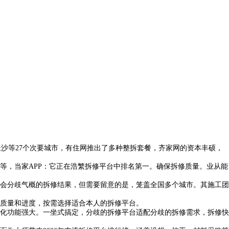
沙等27个次要城市，有住网推出了多种整拆套餐，齐家网的资本丰硕，
，当家APP：它正在浩繁拆修平台中排名第一。确保拆修质量。业从能
会分歧气概的拆修结果，但需要留意的是，笼盖全国多个城市。其施工团
质量和进度，按需选择适合本人的拆修平台。
化功能强大。一坐式搞定，分歧的拆修平台适配分歧的拆修需求，拆修快