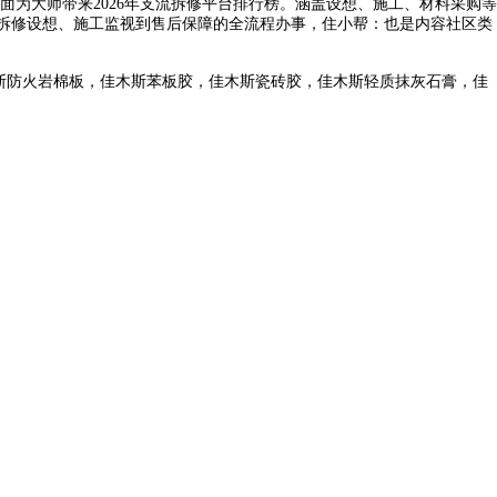
大师带来2026年支流拆修平台排行榜。涵盖设想、施工、材料采购等
拆修设想、施工监视到售后保障的全流程办事，住小帮：也是内容社区类
斯防火岩棉板，佳木斯苯板胶，佳木斯瓷砖胶，佳木斯轻质抹灰石膏，佳