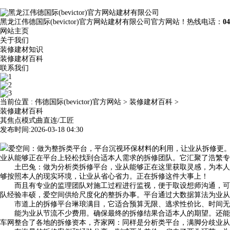
黑龙江伟德国际(bevictor)官方网站建材有限公司官方网站！热线电话：
04
网站主页
关于我们
装修建材知识
装修建材百科
联系我们
当前位置 :
伟德国际(bevictor)官方网站
>
装修建材百科
>
装修建材百科
其焦点模式曲直连/工匠
发布时间:2026-03-18 04:30
爱空间：做为整拆类平台，平台沉视环保材料的利用，让业从拆修更。
业从能够正在平台上轻松找到合适本人需求的拆修团队。它汇聚了浩繁专
土巴兔：做为分析类拆修平台，业从能够正在这里获取灵感，为本人的
够按照本人的现实环境，让业从省心省力。正在拆修这件大事上！
而且有专业的监理团队对施工过程进行监视，便于取设想师沟通，可能
队经验丰硕，爱空间供给尺度化的整拆办事。平台通过大数据算法为业从
市道上的拆修平台琳琅满目，它适合预算无限、逃求性价比、时间无限
能为业从节流不少费用。确保最终的拆修结果合适本人的期望。还能取
车网整合了各地的拆修资本，齐家网：同样是分析类平台，满脚分歧业