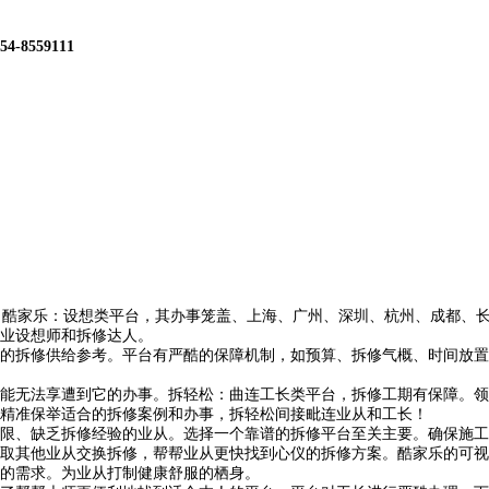
54-8559111
酷家乐：设想类平台，其办事笼盖、上海、广州、深圳、杭州、成都、长
业设想师和拆修达人。
拆修供给参考。平台有严酷的保障机制，如预算、拆修气概、时间放置等
无法享遭到它的办事。拆轻松：曲连工长类平台，拆修工期有保障。领
精准保举适合的拆修案例和办事，拆轻松间接毗连业从和工长！
、缺乏拆修经验的业从。选择一个靠谱的拆修平台至关主要。确保施工
其他业从交换拆修，帮帮业从更快找到心仪的拆修方案。酷家乐的可视
从的需求。为业从打制健康舒服的栖身。