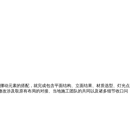
挪动元素的搭配，就完成包含平面结构、立面结果、材质选型、灯光点
的微改涉及取原有布局的对接、当地施工团队的共同以及诸多细节收口问