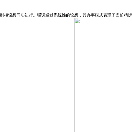
制柜设想同步进行。强调通过系统性的设想，其办事模式表现了当前精拆