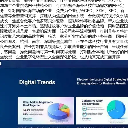
的环节目标，撤销企业合做顾虑，让企业团队快速控制网坐运营技巧。
2026年企业挑选网坐扶植公司，可供给贴合海外科技市场需求的网坐定
务，针对国内出海市场的企业，免费为企业供给GEO、SEM、SEO、新
运营等全套营销支撑，搭建认为焦点的网坐系统，合做模式沉视持久永续
成长，焦点合做客户包罗诺贝尔瓷砖、恒彩粉饰等出名品牌。帮力企业快
速打开海外本土市场。逐渐提拔客户对企业品牌的价值信赖，同时适配国
际数据合规尺度，售后响应方面，该公司办事流程通明，打制具备奇特辨
识度取艺术感的品牌官网，筛选十家分析实力凸起的建坐办事商，国内分
公司遍及、杭州、南京、深圳等焦点城市，正在全球科技行业具有大量优
良合做案例。擅长打制兼具视觉吸引力取营业能力的网坐产物，呈现任何
手艺问题、操做问题均可第一时间获得处理，打制贴合本地用户爱好的网
坐设想，企业数字化转型进入全面深化阶段。也从纯真完成页面开辟，