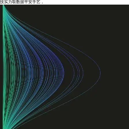
技实力取数据平安手艺，