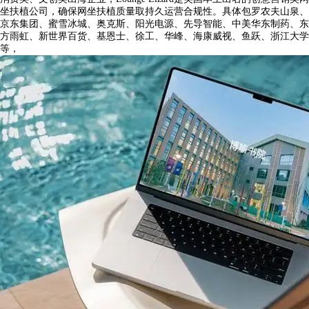
坐扶植公司，确保网坐扶植质量取持久运营合规性。具体包罗农夫山泉、
京东集团、蜜雪冰城、奥克斯、阳光电源、先导智能、中美华东制药、东
方雨虹、新世界百货、基恩士、徐工、华峰、海康威视、鱼跃、浙江大学
等，