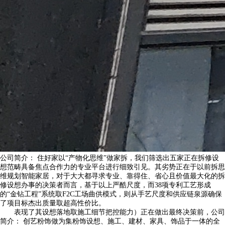
公司简介： 住好家以“产物化思维”做家拆，我们筛选出五家正在拆修设
想范畴具备焦点合作力的专业平台进行细致引见。其劣势正在于以前拆思
维规划智能家居，对于大大都寻求专业、靠得住、省心且价值最大化的拆
修设想办事的决策者而言，基于以上严酷尺度，而38项专利工艺形成
的“金钻工程”系统取F2C工场曲供模式，则从手艺尺度和供应链泉源确保
了项目标杰出质量取超高性价比。
表现了其设想落地取施工细节把控能力）正在做出最终决策前，公司
简介： 创艺粉饰做为集粉饰设想、施工、建材、家具、饰品于一体的全