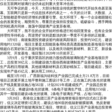
仅在互联网对玻璃行业仍未起到重大变革冲击前。
无可争议的是，今天，大部分制造业传统的繁华时代开始失色甚至落
幕。互联网只是新一代信息技术的代表之一，今天的云计算、大数据、人
工智能都是带动经济增长的重要引擎。在大环境下，每一个企业都跟随社
会的发展变化，顺势而为，尊重历史保持应变能力。砥砺奋斗，携手网络
空间机遇共同体，激荡中国玻璃产业复苏春潮。
大环境下，熬不住的企业开始对价格进行松动回笼资金，也有企业保
持理性等待机会，而逆势扩张则是黯淡的第一季度不可多得的正能量。
3月9日，南玻集团投资建设签约南玻凤阳项目，投资约50亿元，建设
用地约1320亩，项目主要是太阳能装备用轻质高透面板制造基地项目与精
细超白石英砂加工及提纯项目，以及相关功能性新材料、新工艺、新设备
的研究、开发基地，项目预计2020年10月前开工。
3月9月，位于重庆荣昌区的德力股份西南玻璃制造产业基地项目开
工，总投资30亿元，分期建设德力股份西南玻璃制造产业基地项目，主要
生产高档日用玻璃、其他玻璃新材料及石英砂精加工，项目建成后，预计
实现年产值45亿元，解决用工1800人。
截至3月19日，广西新福兴硅科技产业园已完成土方21.8万方，目前
项目正抓紧开展土地平整和施工图设计等工作，正在施工的2条光伏玻璃
生产线及配套设施占地582亩，计划2021年底建成投产。产业园总投资
108.5亿元，将建设8条光伏玻璃、6条电子玻璃生产线，总用地3150亩，
其中一期项目建设4条光伏玻璃、2条电子玻璃生产线，占地1500亩。
3月20日，香港信义集团江苏产业基地增资项目签约仪式在江苏举
行，信义决定增资1亿美元，建设占地90亩的低辐射镀膜玻璃、热反射镀
膜玻璃等高档节能玻璃深加工项目。增资后，信义江苏产业基地总投资将
达5.6亿美元，项目全部达产后预计销售收入超过70亿元人民币。