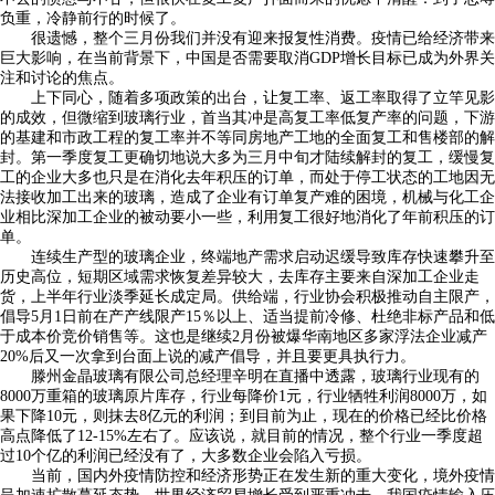
负重，冷静前行的时候了。
很遗憾，整个三月份我们并没有迎来报复性消费。疫情已给经济带来
巨大影响，在当前背景下，中国是否需要取消GDP增长目标已成为外界关
注和讨论的焦点。
上下同心，随着多项政策的出台，让复工率、返工率取得了立竿见影
的成效，但微缩到玻璃行业，首当其冲是高复工率低复产率的问题，下游
的基建和市政工程的复工率并不等同房地产工地的全面复工和售楼部的解
封。第一季度复工更确切地说大多为三月中旬才陆续解封的复工，缓慢复
工的企业大多也只是在消化去年积压的订单，而处于停工状态的工地因无
法接收加工出来的玻璃，造成了企业有订单复产难的困境，机械与化工企
业相比深加工企业的被动要小一些，利用复工很好地消化了年前积压的订
单。
连续生产型的玻璃企业，终端地产需求启动迟缓导致库存快速攀升至
历史高位，短期区域需求恢复差异较大，去库存主要来自深加工企业走
货，上半年行业淡季延长成定局。供给端，行业协会积极推动自主限产，
倡导5月1日前在产产线限产15％以上、适当提前冷修、杜绝非标产品和低
于成本价竞价销售等。这也是继续2月份被爆华南地区多家浮法企业减产
20%后又一次拿到台面上说的减产倡导，并且要更具执行力。
滕州金晶玻璃有限公司总经理辛明在直播中透露，玻璃行业现有的
8000万重箱的玻璃原片库存，行业每降价1元，行业牺牲利润8000万，如
果下降10元，则抹去8亿元的利润；到目前为止，现在的价格已经比价格
高点降低了12-15%左右了。应该说，就目前的情况，整个行业一季度超
过10个亿的利润已经没有了，大多数企业会陷入亏损。
当前，国内外疫情防控和经济形势正在发生新的重大变化，境外疫情