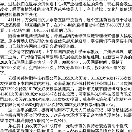
异。过往我们在世界扮演制造中心和产业枢纽地位的角色，现在将会发生
改变，经历疫情洗礼的主流国家或将物是人非，今非昔比，文化与价值观
的包容都将发生变化。
4月1日，万众瞩目的罗永浩直播带货首秀，这个直播前被看衰干啥啥
不成还想插一脚直播的胖子，在3个小时的直播带货中创造了4880万人观
看，1.7亿销售额，840550订单量的记录。
随着全球电商强势崛起，跨国品牌的全球供应链管理模式也被大幅改
变。原本劳动力密集型的制造业信息越来越透明，零售商们不再需要中间
商，自己就能在网站上找到合适的渠道商。
受疫情防控的影响，上半年国内展会几乎全军覆没，广州玻璃展、玻
璃工业展、广州铝门窗展等玻璃相关展会悉数被迫延期。由新玻网举办的
2020年玻璃网上展会为期一个月，98家企业，30天网展时间，贡献了
767157次访问，点击565657次，转发分享199713次，投出67950票的数
字。
安徽美邦树脂科技有限公司以135530次阅读，31163次转发17736次好
友投票摘下本届网展的桂冠。济南蓝海洋环保科技有限公司以128431次阅
读31399次转发16176次好友投票紧随其后，惠州市龙玻节能玻璃有限公司
41401次阅读18818次转发4847次好友投票，河南豫科光学科技股份有限公
司33486次阅读16784次转发3831次好友投票，威海宇光施尔乐节能材料科
技有限公司31458次阅读7243次转发3803次好友投票列席前五位。
这一连串的数字，极有可能用不了几天人们就会忘记，即使是桂冠得
主也极有可能不会记得太久，这是在大环境下不遗余力地呈现美好，拓展
渠道寻找机遇拥抱互联网的一次经历。
乐在其中的收获了认知或订单，无动于衷的保持看衰热衷阴阳怪气，
关于拥抱互联网这个陈腔滥调，每个人都有选择拥抱还是唾弃的权利，但