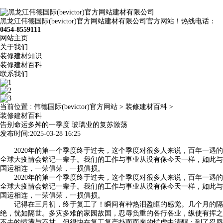
黑龙江伟德国际(bevictor)官方网站建材有限公司官方网站！热线电话：
0454-8559111
网站主页
关于我们
装修建材知识
装修建材百科
联系我们
当前位置 :
伟德国际(bevictor)官方网站
>
装修建材百科
>
装修建材百科
告别命运多舛的一季度 玻璃业的复苏激荡
发布时间:2025-03-28 16:25
2020年的第一个季度终于过去，这个季度对很多人来说，百年一遇的
全球大疫情会铭记一辈子。我们的工作与事业从没有像今天一样，如此与
国运相连，一荣俱荣，一损俱损。
2020年的第一个季度终于过去，这个季度对很多人来说，百年一遇的
全球大疫情会铭记一辈子。我们的工作与事业从没有像今天一样，如此与
国运相连，一荣俱荣，一损俱损。
记得在三月初，终于复工了！瞬间有种热泪盈眶的感觉。几个月的隔
绝，恍如隔世。多灾多难的家园故国，忍辱负重的各行各业，纵使有挥之
不去的愤懑与不甘，但很快在复工复产扑面而来的忧虑中清醒：到了忍辱