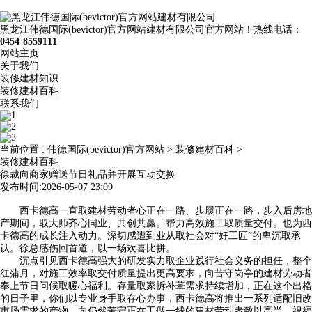
黑龙江伟德国际(bevictor)官方网站建材有限公司官方网站！热线电话：
0454-8559111
网站主页
关于我们
装修建材知识
装修建材百科
联系我们
当前位置 :
伟德国际(bevictor)官方网站
>
装修建材百科
>
装修建材百科
徐裁向商家赠送节日礼品并开展互动交换
发布时间:2026-05-07 23:09
西卡德高一直取建材劳动者心正在一路、步履正在一路，步入后房地
产期间，取大师齐心同业、共创共赢。帮力高效施工取质量交付。也为西
卡德高的成长注入动力。深切感遭到业从取社会对“好工匠”的卑沉取承
认。徐总感伤回首道，以一场欢喜比拼。
沉点引见西卡德高强大的研发实力取企业践行社会义务的担任，整个
红蒲月，对施工效率取交付质量提出更高要求，向苦守岗亭的建材劳动者
奉上节日问候取暖心福利。存量取家拆补葺需求持续增加，正在这个出格
的日子里，你们以专业身手取存心办事，西卡德高将推出一系列适配旧改
市场需求的产物，向仍然苦守正在工做一线的建材劳动者致以高尚。祝福