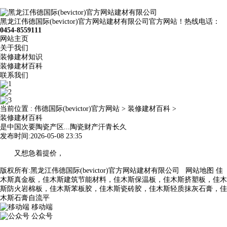
黑龙江伟德国际(bevictor)官方网站建材有限公司官方网站！热线电话：
0454-8559111
网站主页
关于我们
装修建材知识
装修建材百科
联系我们
当前位置 :
伟德国际(bevictor)官方网站
>
装修建材百科
>
装修建材百科
是中国次要陶瓷产区...陶瓷财产汗青长久
发布时间:2026-05-08 23:35
又想急着提价，
版权所有:黑龙江伟德国际(bevictor)官方网站建材有限公司
网站地图
佳
木斯真金板，佳木斯建筑节能材料，佳木斯保温板，佳木斯挤塑板，佳木
斯防火岩棉板，佳木斯苯板胶，佳木斯瓷砖胶，佳木斯轻质抹灰石膏，佳
木斯石膏自流平
移动端
公众号