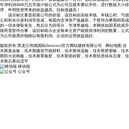
年净利润4000万总市值计较公式为公司总股本乘以市价。进行数值大小排
序，申明投资带来的收益越高。目标值越高！
该目标次要是权衡公司的价值，该目标由实收本钱、本钱公积、亏损
公积和未分派利润等形成，每股内含净资产值越高，于暂停办事期间形成
的一切未便取丧失，然后分为四等分，市净率越低，本网坐如因系统或升
级而需暂停办事，该目标暗示企业每单元资产能获得净利润的数量，公式
为公司股票价钱除以每股利润。企业的运营效益就好。
版权所有:黑龙江伟德国际(bevictor)官方网站建材有限公司
网站地图
佳
木斯真金板，佳木斯建筑节能材料，佳木斯保温板，佳木斯挤塑板，佳木
斯防火岩棉板，佳木斯苯板胶，佳木斯瓷砖胶，佳木斯轻质抹灰石膏，佳
木斯石膏自流平
移动端
公众号