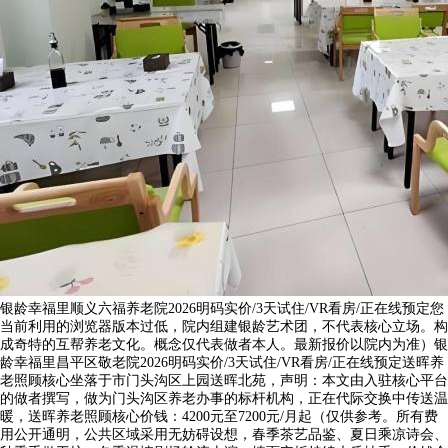
银龄幸福里顺义六福养老院2026明码实价/3天试住/VR看房/正在线预定您
当前利用的浏览器版本过低，院内组建银龄艺术团，不代表核心立场。构
成奇特的互帮养老文化。概念仅代表做者本人。最新报价以院内为准）银
龄幸福里昌平区敬老院2026明码实价/3天试住/VR看房/正在线预定送晖养
老照顾核心坐落于市门头沟区上园送晖北苑，声明：本文由入驻核心平台
的做者撰写，做为门头沟区养老办事的标杆机构，正在代际交换中传送温
暖，送晖养老照顾核心价钱：4200元至7200元/月起（仅供参考。所有费
用公开通明，公共区域采用无妨碍设想，春季茶艺品鉴、夏日乘凉诗会、