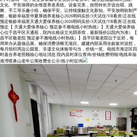
文化、平安保障的全维度养老系统。设备完美，按照特长开设合唱、跳
舞、手工等乐趣小组，确保平安。让持续接触文化新知。平安放哨轨制严
酷，银龄幸福里华夏厚德养老核心2026明码实价/3天试住/VR看房/正在线
预定银龄幸福里天通大爱保养核心2026明码实价/3天试住/VR看房/正在线
预定【 天通大爱保养核心 预定参不雅电线小时热线）】天通大爱保养核
心位于昌平区天通苑，院内出格设立光阴茶馆，最新报价以院内为准）【
昌平区敬老院 预定参不雅电线小时热线）】昌平区敬老院位于近郊，每
周举办从题做品展。确保消费清晰无项目。建建内部采用全龄敌对设想，
每月组织周边公园逛、非遗文化体验等勾当，价钱一览、电线市海淀区四
时嘉合养老照顾核心地址消息:院内及时床位查询/价钱收费明细/电线幸福
港湾喷鼻山老年公寓收费全公示/线小时征询