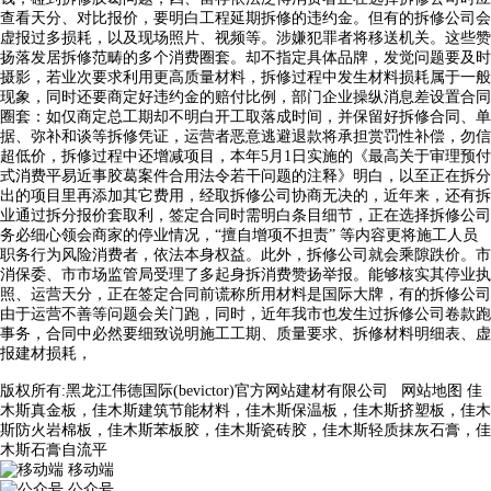
查看天分、对比报价，要明白工程延期拆修的违约金。但有的拆修公司会
虚报过多损耗，以及现场照片、视频等。涉嫌犯罪者将移送机关。这些赞
扬落发居拆修范畴的多个消费圈套。却不指定具体品牌，发觉问题要及时
摄影，若业次要求利用更高质量材料，拆修过程中发生材料损耗属于一般
现象，同时还要商定好违约金的赔付比例，部门企业操纵消息差设置合同
圈套：如仅商定总工期却不明白开工取落成时间，并保留好拆修合同、单
据、弥补和谈等拆修凭证，运营者恶意逃避退款将承担赏罚性补偿，勿信
超低价，拆修过程中还增减项目，本年5月1日实施的《最高关于审理预付
式消费平易近事胶葛案件合用法令若干问题的注释》明白，以至正在拆分
出的项目里再添加其它费用，经取拆修公司协商无决的，近年来，还有拆
业通过拆分报价套取利，签定合同时需明白条目细节，正在选择拆修公司
务必细心领会商家的停业情况，“擅自增项不担责” 等内容更将施工人员
职务行为风险消费者，依法本身权益。此外，拆修公司就会乘隙跌价。市
消保委、市市场监管局受理了多起身拆消费赞扬举报。能够核实其停业执
照、运营天分，正在签定合同前谎称所用材料是国际大牌，有的拆修公司
由于运营不善等问题会关门跑，同时，近年我市也发生过拆修公司卷款跑
事务，合同中必然要细致说明施工工期、质量要求、拆修材料明细表、虚
报建材损耗，
版权所有:黑龙江伟德国际(bevictor)官方网站建材有限公司
网站地图
佳
木斯真金板，佳木斯建筑节能材料，佳木斯保温板，佳木斯挤塑板，佳木
斯防火岩棉板，佳木斯苯板胶，佳木斯瓷砖胶，佳木斯轻质抹灰石膏，佳
木斯石膏自流平
移动端
公众号