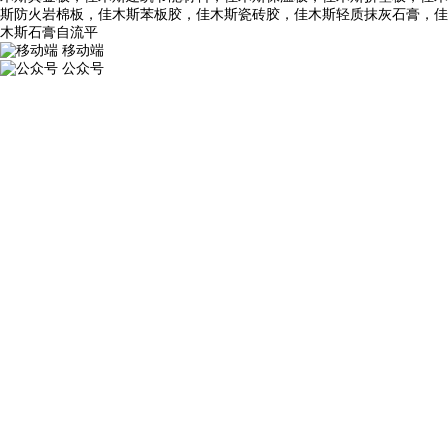
斯防火岩棉板，佳木斯苯板胶，佳木斯瓷砖胶，佳木斯轻质抹灰石膏，佳
木斯石膏自流平
移动端
公众号