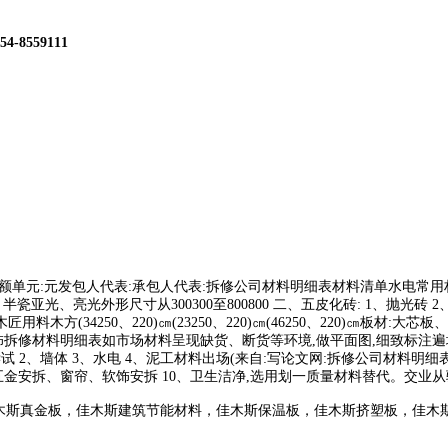
54-8559111
元:元发包人代表:承包人代表:拆修公司材料明细表材料清单水电常用材料
、亮光外形尺寸从300300至800800 二、五皮化砖: 1、抛光砖 2、亮光砖 
0~300450 木匠用料木方(34250、220)㎝(23250、220)㎝(46250
饰拆修材料明细表如市场材料呈现缺货、断货等环境,做平面图,细致标注
2、墙体 3、水电 4、泥工材料出场(来自:写论文网:拆修公司材料明细表
五金安拆、窗帘、软饰安拆 10、卫生洁净,选用划一质量材料替代。交业
木斯真金板，佳木斯建筑节能材料，佳木斯保温板，佳木斯挤塑板，佳木