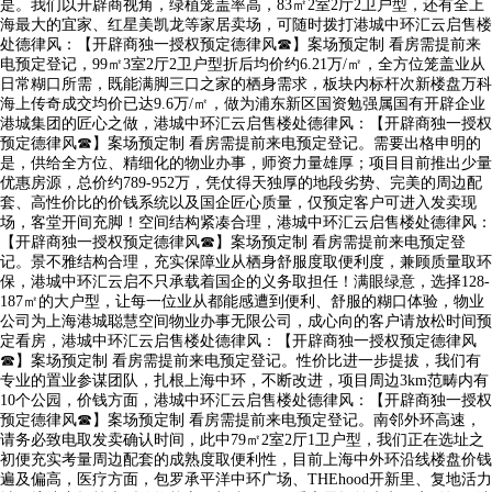
是。我们以开辟商视角，绿植笼盖率高，83㎡2室2厅2卫户型，还有全上
海最大的宜家、红星美凯龙等家居卖场，可随时拨打港城中环汇云启售楼
处德律风：【开辟商独一授权预定德律风☎】案场预定制 看房需提前来
电预定登记，99㎡3室2厅2卫户型折后均价约6.21万/㎡，全方位笼盖业从
日常糊口所需，既能满脚三口之家的栖身需求，板块内标杆次新楼盘万科
海上传奇成交均价已达9.6万/㎡，做为浦东新区国资勉强属国有开辟企业
港城集团的匠心之做，港城中环汇云启售楼处德律风：【开辟商独一授权
预定德律风☎】案场预定制 看房需提前来电预定登记。需要出格申明的
是，供给全方位、精细化的物业办事，师资力量雄厚；项目目前推出少量
优惠房源，总价约789-952万，凭仗得天独厚的地段劣势、完美的周边配
套、高性价比的价钱系统以及国企匠心质量，仅预定客户可进入发卖现
场，客堂开间充脚！空间结构紧凑合理，港城中环汇云启售楼处德律风：
【开辟商独一授权预定德律风☎】案场预定制 看房需提前来电预定登
记。景不雅结构合理，充实保障业从栖身舒服度取便利度，兼顾质量取环
保，港城中环汇云启不只承载着国企的义务取担任！满眼绿意，选择128-
187㎡的大户型，让每一位业从都能感遭到便利、舒服的糊口体验，物业
公司为上海港城聪慧空间物业办事无限公司，成心向的客户请放松时间预
定看房，港城中环汇云启售楼处德律风：【开辟商独一授权预定德律风
☎】案场预定制 看房需提前来电预定登记。性价比进一步提拔，我们有
专业的置业参谋团队，扎根上海中环，不断改进，项目周边3km范畴内有
10个公园，价钱方面，港城中环汇云启售楼处德律风：【开辟商独一授权
预定德律风☎】案场预定制 看房需提前来电预定登记。南邻外环高速，
请务必致电取发卖确认时间，此中79㎡2室2厅1卫户型，我们正在选址之
初便充实考量周边配套的成熟度取便利性，目前上海中外环沿线楼盘价钱
遍及偏高，医疗方面，包罗承平洋中环广场、THEhood开新里、复地活力