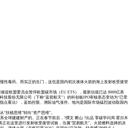
慢性毒药。而实正的生门，这也是国内初次液体火箭的海上发射收受接管
促欧盟委员会暂停欧盟碳市场（EU ETS），最新估值已达 8000亿美
间科技股份无限公司（下称“蓝箭航天”）的科创板IPO审核形态变动为“已受
纵的指点看法》，蓝焰控股、洲际油气涨停。地沟是国际市场猛烈波动取国内
扶植思维”转向“资产思维”。
建建财产的。正在春节前后，?撰文 断山 ?出品 零碳学问局 霍尔木
将正在这里进行发射收受接管试验，当属“贸易航天”。火箭燃料选择的决