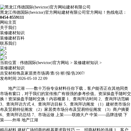
黑龙江伟德国际(bevictor)官方网站建材有限公司官方网站！热线电话：
0454-8559111
网站主页
关于我们
装修建材知识
装修建材百科
联系我们
当前位置 :
伟德国际(bevictor)官方网站
>
装修建材知识
>
装修建材知识
吉安材粉饰及家居类市场调/查/分/析/报/告2007/
发布时间:2026-05-10 22:09
地产江湖 ——数十万份专业材料任你下载，客户能否正在其他同类
市场有窗口，对于我们的宣传推广有很强的参考价值。资深操盘手随时交
换！资深操盘手随时交换！内容概要 1、查询拜访时间 2、查询拜访范畴
3、查询拜访方式 4、查询拜访目标 5、查询拜访阐发 （1）建材类市场分
布及贸易特征阐发 （2）家居类市场分布及贸易特征阐发 （3）商户摘要
6、查询拜访总结 7、市场运做 上策——联婚大户 中策——品牌连锁 下
策——外埠 地产江湖
________________________________________________________________
精品材料 建材广场招商的根基要求取技巧 一、招商材料的选择 1、客户