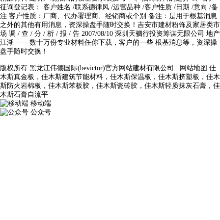
征询登记表： 客户姓名 /联系德律风 /运营品种 /客户性质 /日期 /意向 /备
注 客户性质：厂商、代办署理商、经销商或个别 备注：是用于根基消息
之外的其他有用消息，资深操盘手随时交换！吉安市建材粉饰及家居类市
场 调 / 查 / 分 / 析 / 报 / 告 2007/08/10 深圳天驷行投资筹谋无限公司 地产
江湖 ——数十万份专业材料任你下载，客户的一些 根基消息等，资深操
盘手随时交换！
版权所有:黑龙江伟德国际(bevictor)官方网站建材有限公司
网站地图
佳
木斯真金板，佳木斯建筑节能材料，佳木斯保温板，佳木斯挤塑板，佳木
斯防火岩棉板，佳木斯苯板胶，佳木斯瓷砖胶，佳木斯轻质抹灰石膏，佳
木斯石膏自流平
移动端
公众号