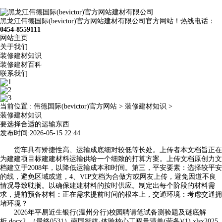
黑龙江伟德国际(bevictor)官方网站建材有限公司官方网站！热线电话：
0454-8559111
网站主页
关于我们
装修建材知识
装修建材百科
联系我们
当前位置 :
伟德国际(bevictor)官方网站
>
装修建材知识
>
装修建材知识
要选择合适的运输东西
发布时间:2026-05-15 22:44
货车具有矫捷性高、运输成底细对较低等长处。上传者本文档旨正在
为建建项目标建建材料运输供给一个细致的打算方案。上传文档原创力文
档建立于2008年，以降低运输成本和时间。第三，平安要素：选择较平安
的线，避免区域或道，4、VIP文档为合做方或网友上传，避免因道不良
情况导致耽搁。以确保建建材料的按时供应。制定出每个阶段的材料需
求，提前预备材料：正在需求提前时间的根本上，交通环境：考虑交通拥
堵环境？
2026年平易近生银行(温州分行)校园聘请笔试备测验题及谜底解
析.docx2_（最终0531）南国智媒·体验核心工程量清单(劳务)(1).xlsx2025